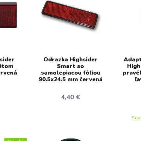
sider
Odrazka Highsider
Adapt
vitom
Smart so
High
ervená
samolepiacou fóliou
pravé
90.5x24.5 mm červená
ľa
4,40 €
Skl