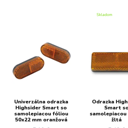
Skladom
Univerzálna odrazka
Odrazka High
Highsider Smart so
Smart s
samolepiacou fóliou
samolepiacou 
50x22 mm oranžová
žltá