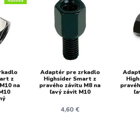
Novinka
rkadlo
Adaptér pre zrkadlo
Adapt
art z
Highsider Smart z
High
 M10 na
pravého závitu M8 na
pravéh
 M10
ľavý závit M10
ľa
ný
4,60 €