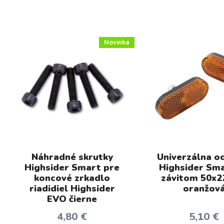
Novinka
Náhradné skrutky
Univerzálna o
Highsider Smart pre
Highsider Sma
koncové zrkadlo
závitom 50x
riadidiel Highsider
oranžov
EVO čierne
4,80 €
5,10 €