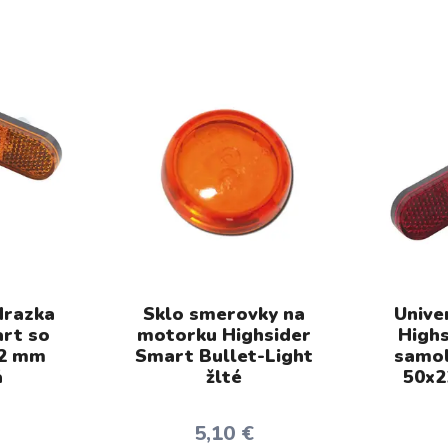
drazka
Sklo smerovky na
Unive
rt so
motorku Highsider
Highs
22 mm
Smart Bullet-Light
samol
á
žlté
50x2
5,10 €