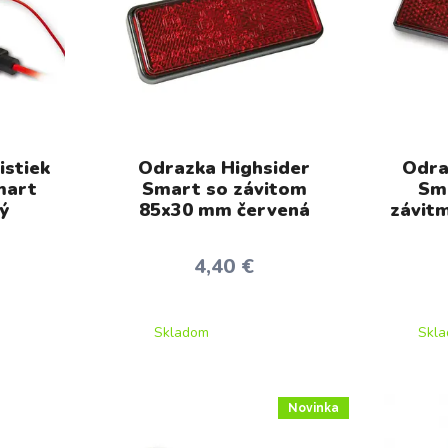
istiek
Odrazka Highsider
Odra
mart
Smart so závitom
Sm
ý
85x30 mm červená
závit
4,40 €
Skladom
Skl
Novinka