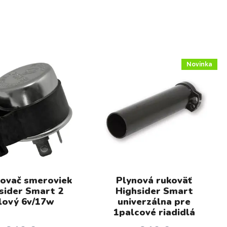
Novinka
ovač smeroviek
Plynová rukoväť
sider Smart 2
Highsider Smart
lový 6v/17w
univerzálna pre
1palcové riadidlá