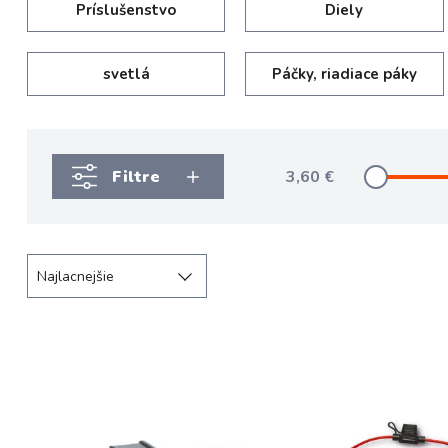
Príslušenstvo
Diely
svetlá
Páčky, riadiace páky
Filtre
3,60
€
Najlacnejšie