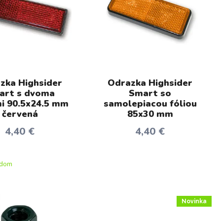
zka Highsider
Odrazka Highsider
art s dvoma
Smart so
mi 90.5x24.5 mm
samolepiacou fóliou
červená
85x30 mm
4,40 €
4,40 €
adom
Novinka