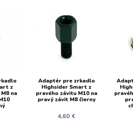
rkadlo
Adaptér pre zrkadlo
Adapt
art z
Highsider Smart z
High
 M8 na
pravého závitu M10 na
pravéh
 M10
pravý závit M8 čierny
pr
ný
c
4,60 €