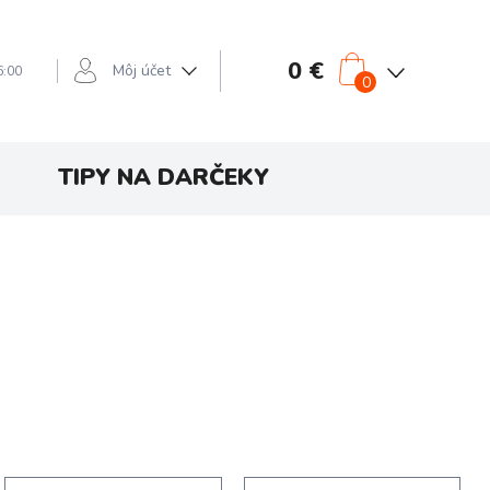
0 €
Môj účet
6:00
0
TIPY NA DARČEKY