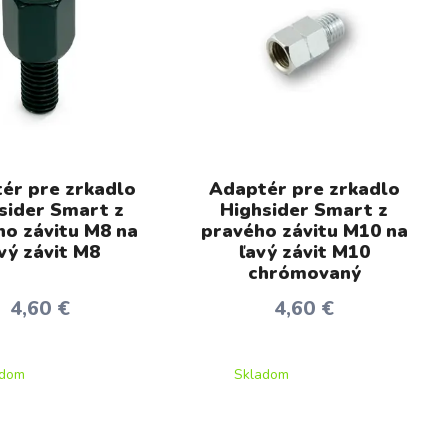
ér pre zrkadlo
Adaptér pre zrkadlo
sider Smart z
Highsider Smart z
ho závitu M8 na
pravého závitu M10 na
vý závit M8
ľavý závit M10
chrómovaný
4,60 €
4,60 €
adom
Skladom