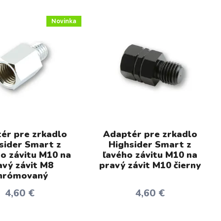
Novinka
ér pre zrkadlo
Adaptér pre zrkadlo
sider Smart z
Highsider Smart z
o závitu M10 na
ľavého závitu M10 na
avý závit M8
pravý závit M10 čierny
hrómovaný
4,60 €
4,60 €