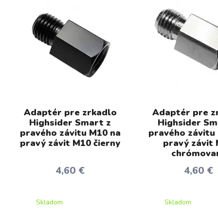
Adaptér pre zrkadlo
Adaptér pre z
Highsider Smart z
Highsider Sm
pravého závitu M10 na
pravého závitu
pravý závit M10 čierny
pravý závit
chrómova
4,60 €
4,60 €
Skladom
Skladom