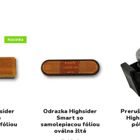
Novinka
sider
Odrazka Highsider
Preruš
o
Smart so
High
fóliou
samolepiacou fóliou
pó
oválna žltá