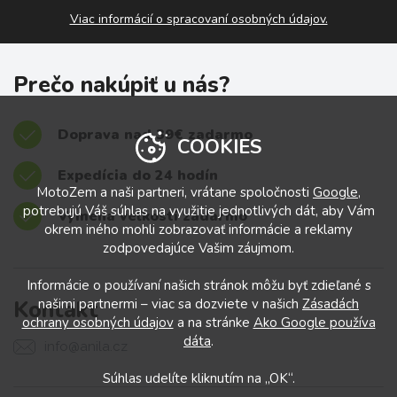
Viac informácií o spracovaní osobných údajov.
Prečo nakúpiť u nás?
Doprava nad 39€ zadarmo
COOKIES
Expedícia do 24 hodín
MotoZem a naši partneri, vrátane spoločnosti
Google
,
potrebujú Váš súhlas na využitie jednotlivých dát, aby Vám
Výmena veľkostí zadarmo
okrem iného mohli zobrazovať informácie a reklamy
zodpovedajúce Vašim záujmom.
Informácie o používaní našich stránok môžu byť zdieľané s
Kontakt
našimi partnermi – viac sa dozviete v našich
Zásadách
ochrany osobných údajov
a na stránke
Ako Google používa
dáta
.
info@anila.cz
Súhlas udelíte kliknutím na „OK“.