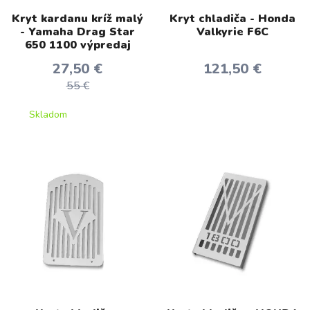
Kryt kardanu kríž malý
Kryt chladiča - Honda
- Yamaha Drag Star
Valkyrie F6C
650 1100 výpredaj
27,50 €
121,50 €
55 €
Skladom