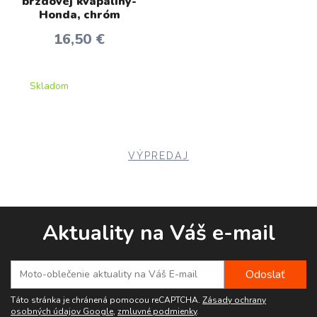
brzdovej kvapaliny-
Honda, chróm
16,50 €
Skladom
VÝPREDAJ
Aktuality na Váš e-mail
Táto stránka je chránená pomocou reCAPTCHA.
Zásady ochrany
osobných údajov Google
,
zmluvné podmienky
.