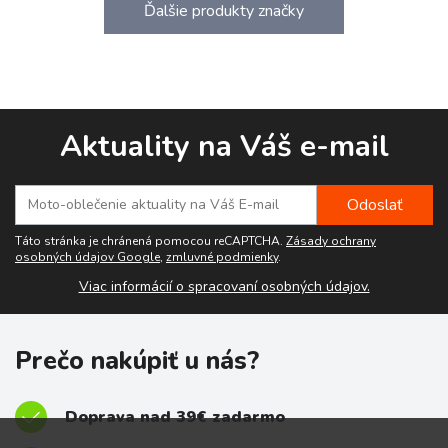
Ďalšie produkty značky
Aktuality na Váš e-mail
Táto stránka je chránená pomocou reCAPTCHA.
Zásady ochrany
osobných údajov Google
,
zmluvné podmienky
.
Viac informácií o spracovaní osobných údajov.
Prečo nakúpiť u nás?
Doprava nad 39€ zadarmo