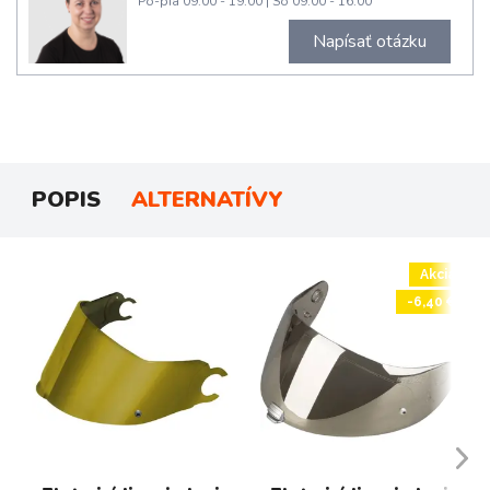
Po-pia 09:00 - 19:00
|
So 09:00 - 16:00
Napísať otázku
POPIS
ALTERNATÍVY
Akcia
-6,40 €