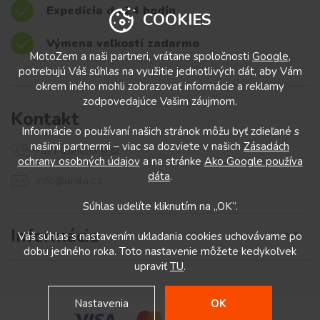
Expedícia do 24 hodín
COOKIES
Výmena veľkostí zadarmo
MotoZem a naši partneri, vrátane spoločnosti
Google
,
potrebujú Váš súhlas na využitie jednotlivých dát, aby Vám
okrem iného mohli zobrazovať informácie a reklamy
zodpovedajúce Vašim záujmom.
Kontakt
Informácie o používaní našich stránok môžu byť zdieľané s
našimi partnermi – viac sa dozviete v našich
Zásadách
+421 412 028 932
ochrany osobných údajov
a na stránke
Ako Google používa
dáta
.
info@anila.cz
Súhlas udelíte kliknutím na „OK“.
Informácie
Váš súhlas s nastavením ukladania cookies uchovávame po
dobu jedného roka. Toto nastavenie môžete kedykoľvek
upraviť
TU
.
Nastavenia
OK